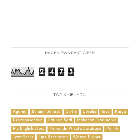
PAGEVIEWS PAST WEEK
2
4
7
5
TOPIK MENARIK
Agama
Belajar Bahasa
Cerita
Desaku
Jasa
Karya
Kepariwisataan
Latihan Soal
Makanan Tradisional
My English Story
Pemandu Wisata Surabaya
Politik
Text Genre
Tips Kesehatan
Wisata Kuliner