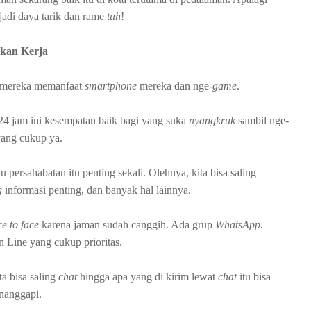
njadi daya tarik dan rame
tuh
!
kan Kerja
 mereka memanfaat
smartphone
mereka dan nge-
game
.
24 jam ini kesempatan baik bagi yang suka
nyangkruk
sambil nge
-
yang cukup ya.
 persahabatan itu penting sekali. Olehnya, kita bisa saling
g
informasi penting, dan banyak hal lainnya.
ce to face
karena jaman sudah canggih. Ada grup
WhatsApp.
Line yang cukup prioritas.
ta bisa saling
chat
hingga apa yang di kirim lewat
chat
itu bisa
nanggapi.