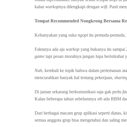
kalau
warkop
nya dilengkapi dengan
wifi
. Pasti me
Tempat Recommended Nongkrong Bersama Re
Kebanyakan yang suka
ngopi
itu pemuda-pemuda,
Faktanya ada aja
warkop
yang bukanya itu sampai 
game
tapi pesan moralnya jangan lupa beristirahat 
Nah
, kembali ke topik bahwa dalam pertemanan atau
mencurahkan banyak hal tentang pekerjaan,
sharin
Di jaman sekarang berkomunikasi saja gak perlu
fa
Kalau beberapa tahun sebelumnya
sih
ada BBM dan 
Dari berbagai macam grup aplikasi seperti diatas, ki
semua anggota grup bisa mengetahui dan saling me