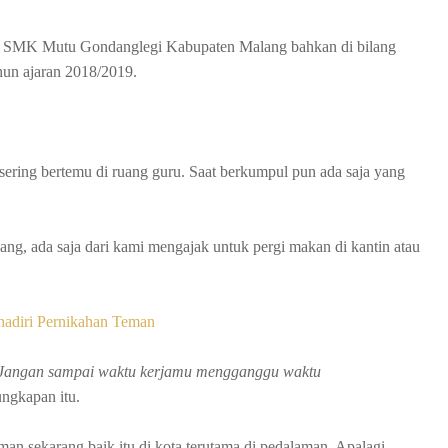
 di SMK Mutu Gondanglegi Kabupaten Malang bahkan di bilang
ahun ajaran 2018/2019.
 sering bertemu di ruang guru. Saat berkumpul pun ada saja yang
, ada saja dari kami mengajak untuk pergi makan di kantin atau
hadiri Pernikahan Teman
Jangan sampai waktu kerjamu mengganggu waktu
ungkapan itu.
aman sekarang baik itu di kota terutama di pedalaman. Apalagi