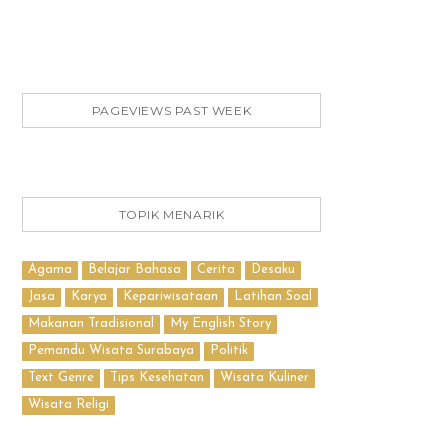
PAGEVIEWS PAST WEEK
TOPIK MENARIK
Agama
Belajar Bahasa
Cerita
Desaku
Jasa
Karya
Kepariwisataan
Latihan Soal
Makanan Tradisional
My English Story
Pemandu Wisata Surabaya
Politik
Text Genre
Tips Kesehatan
Wisata Kuliner
Wisata Religi