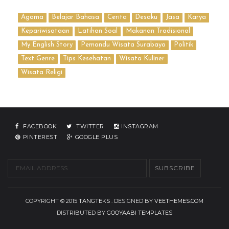
Agama
Belajar Bahasa
Cerita
Desaku
Jasa
Karya
Kepariwisataan
Latihan Soal
Makanan Tradisional
My English Story
Pemandu Wisata Surabaya
Politik
Text Genre
Tips Kesehatan
Wisata Kuliner
Wisata Religi
FACEBOOK
TWITTER
INSTAGRAM
PINTEREST
GOOGLE PLUS
COPYRIGHT © 2015
TANGTEKS
. DESIGNED BY
VEETHEMES.COM
DISTRIBUTED BY
GOOYAABI TEMPLATES