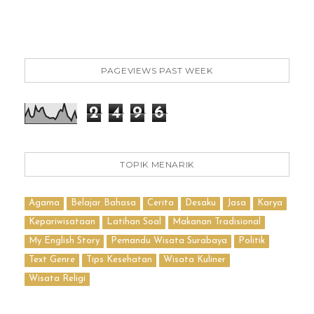
PAGEVIEWS PAST WEEK
2
4
9
6
TOPIK MENARIK
Agama
Belajar Bahasa
Cerita
Desaku
Jasa
Karya
Kepariwisataan
Latihan Soal
Makanan Tradisional
My English Story
Pemandu Wisata Surabaya
Politik
Text Genre
Tips Kesehatan
Wisata Kuliner
Wisata Religi