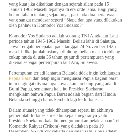
yang kuat jika dikaitkan dengan sejarah silam pada 15
Januari 1962 Masehi tepatnya di era orde lama. Bagi yang
belum faham tentang sejarahnya, pasti ada dua pertanyaan
yang sangat mendasar seperti “Siapa dan apa yang dilakukan
oleh pahlawan Komodor Yos Sudarso?”
Komodor Yos Sudarso adalah seorang TNI Angkatan Laut
periode tahun 1945-1962 Masehi. Beliau lahir di Salatiga,
Jawa Tengah bertepatan pada tanggal 24 November 1925
masehi. Jika jumlah usianya dihitung, beliau masih terbilang
cukup muda di usia 36 tahun gugur di pertempuran yang
dikenal sebagai pertempuran laut Aru, Sulawesi.
Pertempuran terjadi lantaran Belanda tidak ingin kehilangan
Papua Barat
dan tetap ingin menguasai Papua bagian barat
ini mengingat disana juga kaya akan tambang yang ada di
Bumi Papua, sementara kala itu Presiden Soekarno
mengklaim bahwa Papua Barat adalah bagian dari Hindia
Belanda sehingga harus kembali lagi ke Indonesia.
Dalam situasi yang tidak diharapkan seperti ini akhirnya
pemerintah Indonesia melalui kepala negaranya yaitu
Presiden Soekarno kala itu mengumumkan pelaksanaan Tri
Komando Rakyat (Trikora) yang diadakan pada 19
Desember 1961 di Yogyakarta dan salah satu isinya adalah