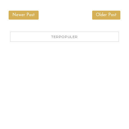
Newer Post
Older Post
TERPOPULER