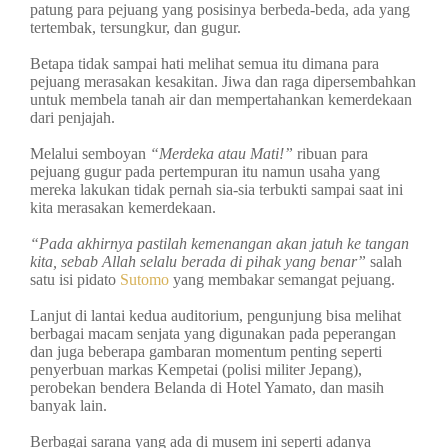
patung para pejuang yang posisinya berbeda-beda, ada yang
tertembak, tersungkur, dan gugur.
Betapa tidak sampai hati melihat semua itu dimana para
pejuang merasakan kesakitan. Jiwa dan raga dipersembahkan
untuk membela tanah air dan mempertahankan kemerdekaan
dari penjajah.
Melalui semboyan
“Merdeka atau Mati!”
ribuan para
pejuang gugur pada pertempuran itu namun usaha yang
mereka lakukan tidak pernah sia-sia terbukti sampai saat ini
kita merasakan kemerdekaan.
“Pada akhirnya pastilah kemenangan akan jatuh ke tangan
kita, sebab Allah selalu berada di pihak yang benar”
salah
satu isi pidato
Sutomo
yang membakar semangat pejuang.
Lanjut di lantai kedua auditorium, pengunjung bisa melihat
berbagai macam senjata yang digunakan pada peperangan
dan juga beberapa gambaran momentum penting seperti
penyerbuan markas Kempetai (polisi militer Jepang),
perobekan bendera Belanda di Hotel Yamato, dan masih
banyak lain.
Berbagai sarana yang ada di musem ini seperti adanya