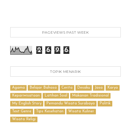
PAGEVIEWS PAST WEEK
2
6
9
6
TOPIK MENARIK
Agama
Belajar Bahasa
Cerita
Desaku
Jasa
Karya
Kepariwisataan
Latihan Soal
Makanan Tradisional
My English Story
Pemandu Wisata Surabaya
Politik
Text Genre
Tips Kesehatan
Wisata Kuliner
Wisata Religi