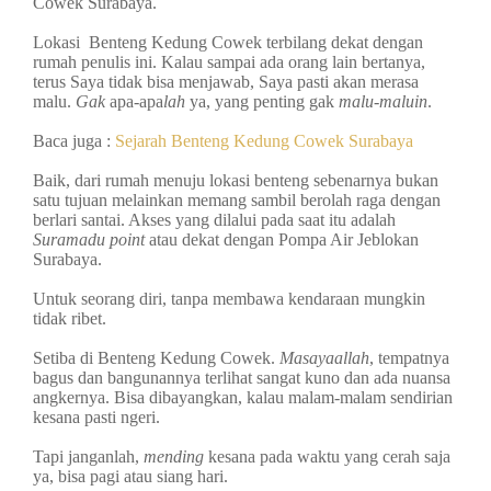
Cowek Surabaya.
Lokasi Benteng Kedung Cowek terbilang dekat dengan
rumah penulis ini. Kalau sampai ada orang lain bertanya,
terus Saya tidak bisa menjawab, Saya pasti akan merasa
malu.
Gak
apa-apa
lah
ya, yang penting gak
malu-maluin
.
Baca juga :
Sejarah Benteng Kedung Cowek Surabaya
Baik, dari rumah menuju lokasi benteng sebenarnya bukan
satu tujuan melainkan memang sambil berolah raga dengan
berlari santai. Akses yang dilalui pada saat itu adalah
Suramadu point
atau dekat dengan Pompa Air Jeblokan
Surabaya.
Untuk seorang diri, tanpa membawa kendaraan mungkin
tidak ribet.
Setiba di Benteng Kedung Cowek.
Masayaallah
, tempatnya
bagus dan bangunannya terlihat sangat kuno dan ada nuansa
angkernya. Bisa dibayangkan, kalau malam-malam sendirian
kesana pasti ngeri.
Tapi janganlah,
mending
kesana pada waktu yang cerah saja
ya, bisa pagi atau siang hari.