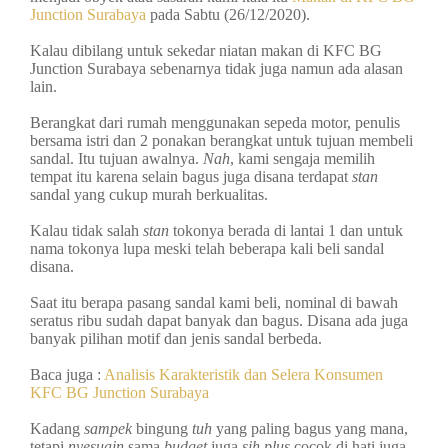
Junction Surabaya
pada Sabtu (26/12/2020).
Kalau dibilang untuk sekedar niatan makan di KFC BG
Junction Surabaya sebenarnya tidak juga namun ada alasan
lain.
Berangkat dari rumah menggunakan sepeda motor, penulis
bersama istri dan 2 ponakan berangkat untuk tujuan membeli
sandal. Itu tujuan awalnya.
Nah
, kami sengaja memilih
tempat itu karena selain bagus juga disana terdapat
stan
sandal yang cukup murah berkualitas.
Kalau tidak salah
stan
tokonya berada di lantai 1 dan untuk
nama tokonya lupa meski telah beberapa kali beli sandal
disana.
Saat itu berapa pasang sandal kami beli, nominal di bawah
seratus ribu sudah dapat banyak dan bagus. Disana ada juga
banyak pilihan motif dan jenis sandal berbeda.
Baca juga :
Analisis Karakteristik dan Selera Konsumen
KFC BG Junction Surabaya
Kadang
sampek
bingung
tuh
yang paling bagus yang mana,
tetapi
nyesuain
sama
budget
juga
sih plus
cocok di hati juga.