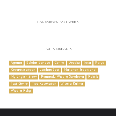
PAGEVIEWS PAST WEEK
TOPIK MENARIK
Agama
Belajar Bahasa
Cerita
Desaku
Jasa
Karya
Kepariwisataan
Latihan Soal
Makanan Tradisional
My English Story
Pemandu Wisata Surabaya
Politik
Text Genre
Tips Kesehatan
Wisata Kuliner
Wisata Religi