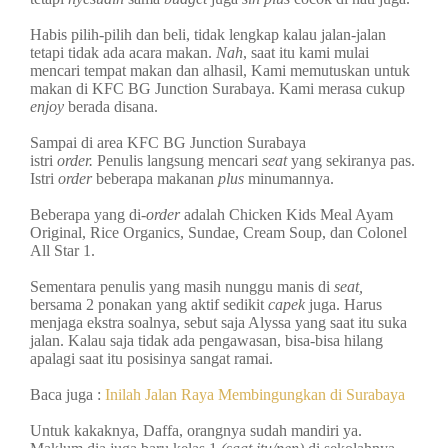
Habis pilih-pilih dan beli, tidak lengkap kalau jalan-jalan
tetapi tidak ada acara makan.
Nah
, saat itu kami mulai
mencari tempat makan dan alhasil, Kami memutuskan untuk
makan di KFC BG Junction Surabaya. Kami merasa cukup
enjoy
berada disana.
Sampai di area KFC BG Junction Surabaya
istri
order.
Penulis langsung mencari
seat
yang sekiranya pas.
Istri
order
beberapa makanan
plus
minumannya.
Beberapa yang di-
order
adalah Chicken Kids Meal Ayam
Original, Rice Organics, Sundae, Cream Soup, dan Colonel
All Star 1.
Sementara penulis yang masih nunggu manis di
seat,
bersama 2 ponakan yang aktif sedikit
capek
juga. Harus
menjaga ekstra soalnya, sebut saja Alyssa yang saat itu suka
jalan. Kalau saja tidak ada pengawasan, bisa-bisa hilang
apalagi saat itu posisinya sangat ramai.
Baca juga :
Inilah Jalan Raya Membingungkan di Surabaya
Untuk kakaknya, Daffa, orangnya sudah mandiri ya.