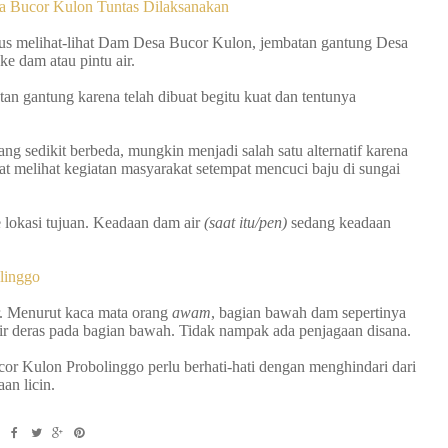
a Bucor Kulon Tuntas Dilaksanakan
us melihat-lihat Dam Desa Bucor Kulon, jembatan gantung Desa
ke dam atau pintu air.
tan gantung karena telah dibuat begitu kuat dan tentunya
ang sedikit berbeda, mungkin menjadi salah satu alternatif karena
at melihat kegiatan masyarakat setempat mencuci baju di sungai
e lokasi tujuan. Keadaan dam air
(saat itu/pen)
sedang keadaan
linggo
ir. Menurut kaca mata orang
awam
, bagian bawah dam sepertinya
ir deras pada bagian bawah.
Tidak nampak ada penjagaan disana.
r Kulon Probolinggo perlu berhati-hati dengan menghindari dari
an licin.