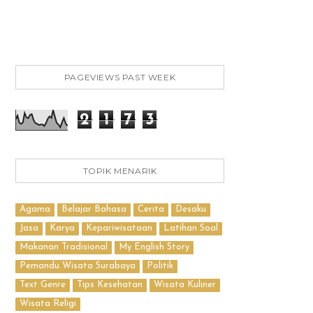
PAGEVIEWS PAST WEEK
2
1
7
3
TOPIK MENARIK
Agama
Belajar Bahasa
Cerita
Desaku
Jasa
Karya
Kepariwisataan
Latihan Soal
Makanan Tradisional
My English Story
Pemandu Wisata Surabaya
Politik
Text Genre
Tips Kesehatan
Wisata Kuliner
Wisata Religi