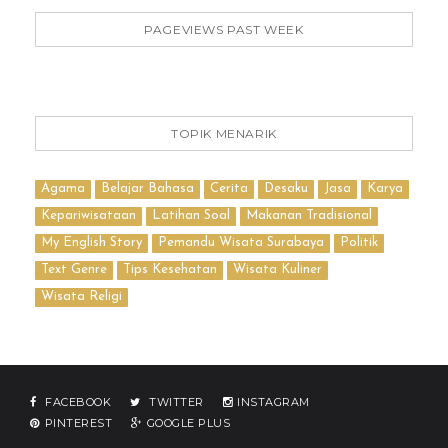
PAGEVIEWS PAST WEEK
TOPIK MENARIK
Agama
Belajar Bahasa
Cerita
Desaku
Jasa
Karya
Kepariwisataan
Latihan Soal
Makanan Tradisional
My English Story
Pemandu Wisata Surabaya
Politik
Text Genre
Tips Kesehatan
Wisata Kuliner
Wisata Religi
FACEBOOK
TWITTER
INSTAGRAM
PINTEREST
GOOGLE PLUS