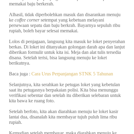
memakai baju berkerah.
Alhasil, tidak diperbolehkan masuk dan disarankan menuju
ke
coffee corner
setempat yang kebetuan melayani
persewaan sepatu dan baju berkrah. Bayarnya sepuluh ribu
rupiah, boleh bayar selesai memakai.
Lolos di penjagaan, langsung kita masuk ke loket penyerahan
berkas. Di loket ini ditanyakan golongan darah apa dan lanjut
diberikan formulir untuk kita isi. Meja dan alat tulis tersedia
disana. Setelah terisi, bisa langsung menuju ke loket
berikutnya.
Baca juga :
Cara Urus Perpanjangan STNK 5 Tahunan
Selanjutnya, kita serahkan ke petugas loket yang kebetulan
saat itu petugasnya berpakaian polisi. Kita bisa menunggu
verifikasi sebentar dan setelah itu diberikan selebaran untuk
kita bawa ke ruang foto.
Setelah berfoto, kita akan diarahkan menuju ke loket kasir
lantai dua, disanalah kita membayar tujuh puluh lima ribu
rupiah.
Kemudian setelah membayar, maka diarahkan menuju ke