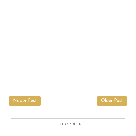
Newer Post
Older Post
TERPOPULER