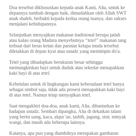
Doa tersebut dikhususkan kepada anak Kami, Alta, untuk ke
depannya tumbuh dengan baik, dimudahkan oleh Allah SWT
anak shaleh, berbakti kepada kedua orang tuanya, dan sukses
menjalani kehidupannya.
Selanjutkan menyajikan makanan tradisional berupa jadah
atau kalau orang Madura menyebutnya
“tetel”
makanan tang
terbuat dari beras ketan dan parutan kelapa muda tersebut
diletakkan di depan kyai atau ustadz yang memimpin do'a.
Tetel yang dihadapkan berukuran besar sehingga
memungkinkan bayi untuk duduk atau sekedar menapakkan
kaki bayi di atas
tetel
.
Kebetulan untuk di lingkungan kami keberadaan tetel hanya
sebagai simbol saja, tidak ada prosesi menapakkan kaki bayi
di atas tetel. Namun tetap menyajikan tetel.
Saat mengakhiri doa-doa, anak kami, Alta, dihantarkan ke
hadapan ustadz. Sembari dipangku, Alta di dekatkan talam
yang berisi uang, kaca, alqur’an, tasbih, jagung, sisir, minyak
wangi, dan masih ada beberapa lainnya.
Katanya, apa pun yang diambilnya merupakan gambaran