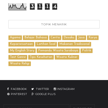
3
1
1
4
TOPIK MENARIK
Agama
Belajar Bahasa
Cerita
Desaku
Jasa
Karya
Kepariwisataan
Latihan Soal
Makanan Tradisional
My English Story
Pemandu Wisata Surabaya
Politik
Text Genre
Tips Kesehatan
Wisata Kuliner
Wisata Religi
FACEBOOK
TWITTER
INSTAGRAM
PINTEREST
GOOGLE PLUS