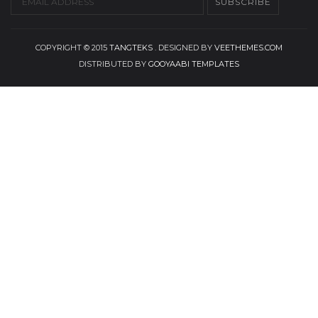
COPYRIGHT © 2015
TANGTEKS
. DESIGNED BY
VEETHEMES.COM
DISTRIBUTED BY
GOOYAABI TEMPLATES