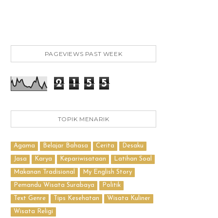
PAGEVIEWS PAST WEEK
2
1
5
5
TOPIK MENARIK
Agama
Belajar Bahasa
Cerita
Desaku
Jasa
Karya
Kepariwisataan
Latihan Soal
Makanan Tradisional
My English Story
Pemandu Wisata Surabaya
Politik
Text Genre
Tips Kesehatan
Wisata Kuliner
Wisata Religi