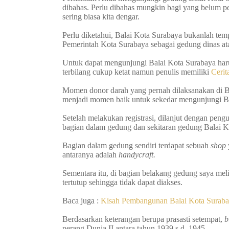
dibahas. Perlu dibahas mungkin bagi yang belum p
sering biasa kita dengar.
Perlu diketahui, Balai Kota Surabaya bukanlah te
Pemerintah Kota Surabaya sebagai gedung dinas at
Untuk dapat mengunjungi Balai Kota Surabaya haru
terbilang cukup ketat namun penulis memiliki
Cerit
Momen donor darah yang pernah dilaksanakan di 
menjadi momen baik untuk sekedar mengunjungi Ba
Setelah melakukan registrasi, dilanjut dengan peng
bagian dalam gedung dan sekitaran gedung Balai K
Bagian dalam gedung sendiri terdapat sebuah
shop
antaranya adalah
handycraft.
Sementara itu, di bagian belakang gedung saya mel
tertutup sehingga tidak dapat diakses.
Baca juga :
Kisah Pembangunan Balai Kota Suraba
Berdasarkan keterangan berupa prasasti setempat,
b
perang Dunia II antara tahun 1939 s.d. 1945.