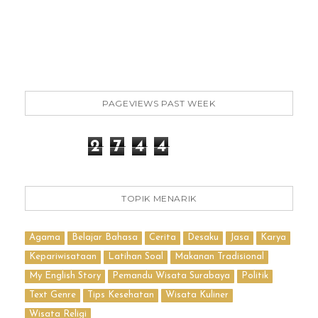
PAGEVIEWS PAST WEEK
2
7
4
4
TOPIK MENARIK
Agama
Belajar Bahasa
Cerita
Desaku
Jasa
Karya
Kepariwisataan
Latihan Soal
Makanan Tradisional
My English Story
Pemandu Wisata Surabaya
Politik
Text Genre
Tips Kesehatan
Wisata Kuliner
Wisata Religi