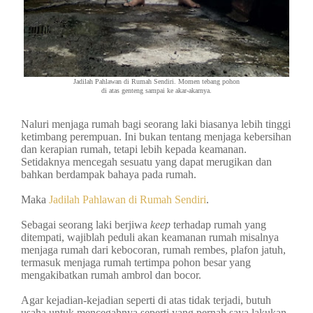
Jadilah Pahlawan di Rumah Sendiri. Momen tebang pohon
di atas genteng sampai ke akar-akarnya.
Naluri menjaga rumah bagi seorang laki biasanya lebih tinggi
ketimbang perempuan. Ini bukan tentang menjaga kebersihan
dan kerapian rumah, tetapi lebih kepada keamanan.
Setidaknya mencegah sesuatu yang dapat merugikan dan
bahkan berdampak bahaya pada rumah.
Maka
Jadilah Pahlawan di Rumah Sendiri
.
Sebagai seorang laki berjiwa
keep
terhadap rumah yang
ditempati, wajiblah peduli akan keamanan rumah misalnya
menjaga rumah dari kebocoran, rumah rembes, plafon jatuh,
termasuk menjaga rumah tertimpa pohon besar yang
mengakibatkan rumah ambrol dan bocor.
Agar kejadian-kejadian seperti di atas tidak terjadi, butuh
usaha untuk mencegahnya seperti yang pernah saya lakukan