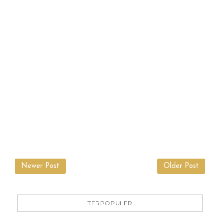
Newer Post
Older Post
TERPOPULER