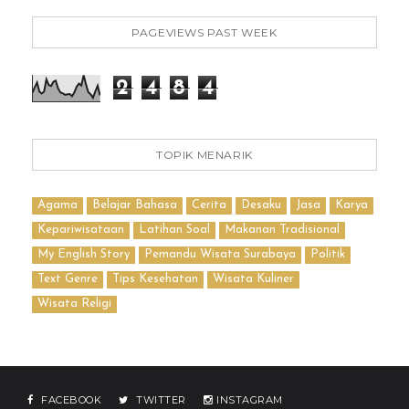
PAGEVIEWS PAST WEEK
2
4
8
4
TOPIK MENARIK
Agama
Belajar Bahasa
Cerita
Desaku
Jasa
Karya
Kepariwisataan
Latihan Soal
Makanan Tradisional
My English Story
Pemandu Wisata Surabaya
Politik
Text Genre
Tips Kesehatan
Wisata Kuliner
Wisata Religi
FACEBOOK
TWITTER
INSTAGRAM