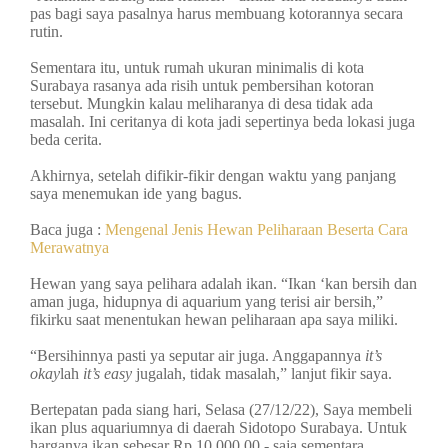
pas bagi saya pasalnya harus membuang kotorannya secara
rutin.
Sementara itu, untuk rumah ukuran minimalis di kota
Surabaya rasanya ada risih untuk pembersihan kotoran
tersebut. Mungkin kalau meliharanya di desa tidak ada
masalah. Ini ceritanya di kota jadi sepertinya beda lokasi juga
beda cerita.
Akhirnya, setelah difikir-fikir dengan waktu yang panjang
saya menemukan ide yang bagus.
Baca juga :
Mengenal Jenis Hewan Peliharaan Beserta Cara
Merawatnya
Hewan yang saya pelihara adalah ikan. “Ikan ‘kan bersih dan
aman juga, hidupnya di aquarium yang terisi air bersih,”
fikirku saat menentukan hewan peliharaan apa saya miliki.
“Bersihinnya pasti ya seputar air juga. Anggapannya
it’s
okay
lah
it’s easy
jugalah, tidak masalah,” lanjut fikir saya.
Bertepatan pada siang hari, Selasa (27/12/22), Saya membeli
ikan plus aquariumnya di daerah Sidotopo Surabaya. Untuk
harganya ikan sebesar Rp.10.000.00,- saja sementara