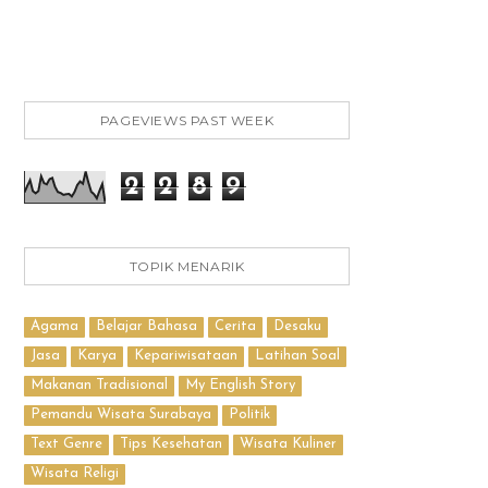
PAGEVIEWS PAST WEEK
2
2
8
9
TOPIK MENARIK
Agama
Belajar Bahasa
Cerita
Desaku
Jasa
Karya
Kepariwisataan
Latihan Soal
Makanan Tradisional
My English Story
Pemandu Wisata Surabaya
Politik
Text Genre
Tips Kesehatan
Wisata Kuliner
Wisata Religi