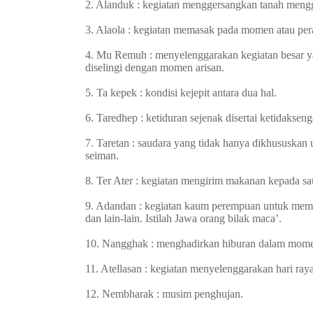
2. Alanduk : kegiatan menggersangkan tanah mengg
3. Alaola : kegiatan memasak pada momen atau pera
4. Mu Remuh : menyelenggarakan kegiatan besar 
diselingi dengan momen arisan.
5. Ta kepek : kondisi kejepit antara dua hal.
6. Taredhep : ketiduran sejenak disertai ketidakseng
7. Taretan : saudara yang tidak hanya dikhususkan 
seiman.
8. Ter Ater : kegiatan mengirim makanan kepada sau
9. Adandan : kegiatan kaum perempuan untuk mempe
dan lain-lain. Istilah Jawa orang bilak maca’.
10. Nangghak : menghadirkan hiburan dalam momen
11. Atellasan : kegiatan menyelenggarakan hari raya
12. Nembharak : musim penghujan.