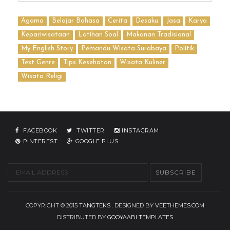
Agama
Belajar Bahasa
Cerita
Desaku
Jasa
Karya
Kepariwisataan
Latihan Soal
Makanan Tradisional
My English Story
Pemandu Wisata Surabaya
Politik
Text Genre
Tips Kesehatan
Wisata Kuliner
Wisata Religi
FACEBOOK
TWITTER
INSTAGRAM
PINTEREST
GOOGLE PLUS
COPYRIGHT © 2015
TANGTEKS
. DESIGNED BY
VEETHEMES.COM
DISTRIBUTED BY
GOOYAABI TEMPLATES