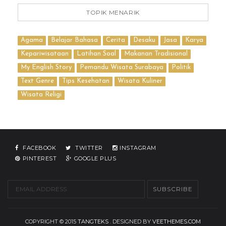
TOPIK MENARIK
Agama
Belajar Bahasa
Cerita
Desaku
Jasa
Karya
Kepariwisataan
Latihan Soal
Makanan Tradisional
My English Story
Pemandu Wisata Surabaya
Politik
Text Genre
Tips Kesehatan
Wisata Kuliner
Wisata Religi
FACEBOOK
TWITTER
INSTAGRAM
PINTEREST
GOOGLE PLUS
COPYRIGHT © 2015
TANGTEKS
. DESIGNED BY
VEETHEMES.COM