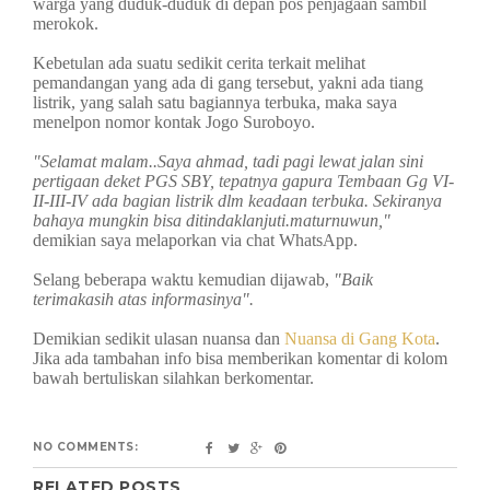
warga yang duduk-duduk di depan pos penjagaan sambil
merokok.
Kebetulan ada suatu sedikit cerita terkait melihat
pemandangan yang ada di gang tersebut, yakni ada tiang
listrik, yang salah satu bagiannya terbuka, maka saya
menelpon nomor kontak Jogo Suroboyo.
"Selamat malam..Saya ahmad, tadi pagi lewat jalan sini
pertigaan deket PGS SBY, tepatnya gapura Tembaan Gg VI-
II-III-IV ada bagian listrik dlm keadaan terbuka. Sekiranya
bahaya mungkin bisa ditindaklanjuti.maturnuwun,"
demikian saya melaporkan via chat WhatsApp.
Selang beberapa waktu kemudian dijawab,
"Baik
terimakasih atas informasinya".
Demikian sedikit ulasan nuansa dan
Nuansa di Gang Kota
.
Jika ada tambahan info bisa memberikan komentar di kolom
bawah bertuliskan silahkan berkomentar.
NO COMMENTS:
RELATED POSTS