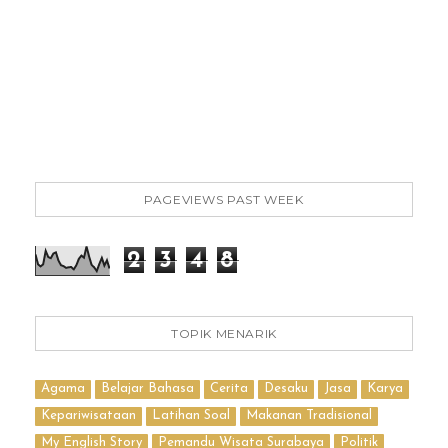
PAGEVIEWS PAST WEEK
2
3
4
8
TOPIK MENARIK
Agama
Belajar Bahasa
Cerita
Desaku
Jasa
Karya
Kepariwisataan
Latihan Soal
Makanan Tradisional
My English Story
Pemandu Wisata Surabaya
Politik