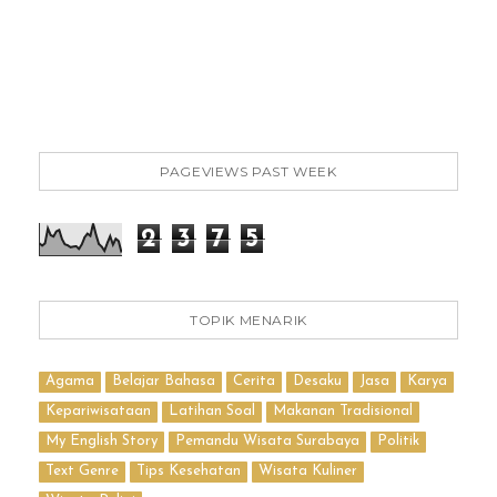
PAGEVIEWS PAST WEEK
2
3
7
5
TOPIK MENARIK
Agama
Belajar Bahasa
Cerita
Desaku
Jasa
Karya
Kepariwisataan
Latihan Soal
Makanan Tradisional
My English Story
Pemandu Wisata Surabaya
Politik
Text Genre
Tips Kesehatan
Wisata Kuliner