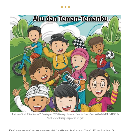
Latihan Soal PKn Kelas 2 Persiapan STS Genap. Source: Pendidikan-Pancasila-BS-KLS-II%20-
%20www.kherysuryawan.id.pdf