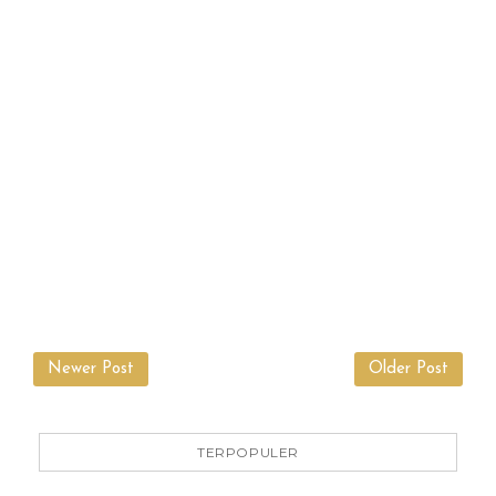
Newer Post
Older Post
TERPOPULER