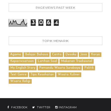
PAGEVIEWS PAST WEEK
3
0
6
4
TOPIK MENARIK
Agama
Belajar Bahasa
Cerita
Desaku
Jasa
Karya
Kepariwisataan
Latihan Soal
Makanan Tradisional
My English Story
Pemandu Wisata Surabaya
Politik
Text Genre
Tips Kesehatan
Wisata Kuliner
Wisata Religi
FACEBOOK
TWITTER
INSTAGRAM