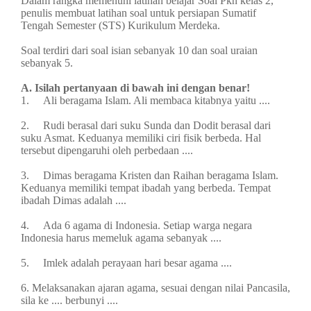
Dalam rangka memenuhi latihan belajar Soal Pkn kelas 2,
penulis membuat latihan soal untuk persiapan Sumatif
Tengah Semester (STS) Kurikulum Merdeka.
Soal terdiri dari soal isian sebanyak 10 dan soal uraian
sebanyak 5.
A. Isilah pertanyaan di bawah ini dengan benar!
1.
Ali beragama Islam. Ali membaca kitabnya yaitu ....
2.
Rudi berasal dari suku Sunda dan Dodit berasal dari
suku Asmat. Keduanya memiliki ciri fisik berbeda. Hal
tersebut dipengaruhi oleh perbedaan
....
3.
Dimas beragama Kristen dan Raihan beragama Islam.
Keduanya memiliki tempat ibadah yang berbeda. Tempat
ibadah Dimas adalah
....
4.
Ada 6 agama di Indonesia. Setiap warga negara
Indonesia harus memeluk agama sebanyak
....
5.
Imlek adalah perayaan hari besar agama
....
6. Melaksanakan ajaran agama, sesuai dengan nilai Pancasila,
sila ke
....
berbunyi
....