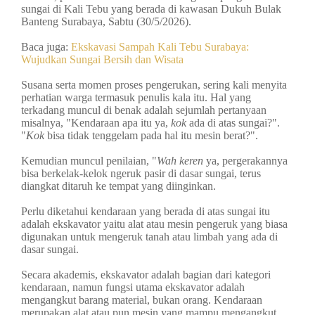
sungai di Kali Tebu yang berada di kawasan Dukuh Bulak
Banteng Surabaya, Sabtu (30/5/2026).
Baca juga:
Ekskavasi Sampah Kali Tebu Surabaya:
Wujudkan Sungai Bersih dan Wisata
Susana serta momen proses pengerukan, sering kali menyita
perhatian warga termasuk penulis kala itu. Hal yang
terkadang muncul di benak adalah sejumlah pertanyaan
misalnya, "Kendaraan apa itu ya,
kok
ada di atas sungai?".
"
Kok
bisa tidak tenggelam pada hal itu mesin berat?".
Kemudian muncul penilaian, "
Wah
keren
ya, pergerakannya
bisa berkelak-kelok ngeruk pasir di dasar sungai, terus
diangkat ditaruh ke tempat yang diinginkan.
Perlu diketahui kendaraan yang berada di atas sungai itu
adalah ekskavator yaitu alat atau mesin pengeruk yang biasa
digunakan untuk mengeruk tanah atau limbah yang ada di
dasar sungai.
Secara akademis, ekskavator adalah bagian dari kategori
kendaraan, namun fungsi utama ekskavator adalah
mengangkut barang material, bukan orang.
Kendaraan
merupakan alat atau pun mesin yang mampu mengangkut