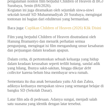
pengalaman nonton film berjudul Children of Heaven di BGJ
Surabaya, Senin (8/6/2026).
Kegiatan ini juga diramaikan oleh sejumlah siswa-siswi
sekolah kreatif SD Muhammadiyah 20 Surabaya, mengingat
tontonan ini bagian dari eduliterasi yang bermanfaat.
Baca juga:
Cuplikan Children of Heaven (2026) Klik Disini
Film yang berjudul Children of Heaven disutradarai oleh
Hanung Bramantyo dan menarik perhatian semua
pengunjung, mengingat isi film mengandung unsur kesabaran
dan perjuangan dalam keadaan apapun.
Dalam cerita, di pertontonkan sebuah keluarga yang hidup
dalam keadaan kesusahan seperti terlilit hutang, sandal adik
yang hilang, Ibunya sakit-sakitan, hingga dikejar
debt
collector
karena belum bisa membayar sewa rumah.
Sementara itu dua anak bersaudara yaitu Ali dan Zahra,
adiknya keduanya merupakan siswa yang semangat belajar di
bangku SD (Sekolah Dasar).
Latar film ada di pedesaan. Adanya sungai, menjadi salah
satu suasana yang identik dengan latar tersebut.