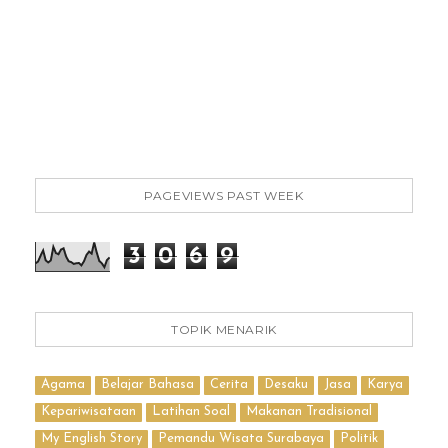
PAGEVIEWS PAST WEEK
3
0
6
9
TOPIK MENARIK
Agama
Belajar Bahasa
Cerita
Desaku
Jasa
Karya
Kepariwisataan
Latihan Soal
Makanan Tradisional
My English Story
Pemandu Wisata Surabaya
Politik