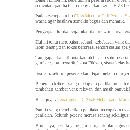
Dalam lomba ini, sebelumnya peserta sudah diberi 
sementara panitia telah menyiapkan kertas HVS ber
Pada kesempatan itu
Class Meeting Gali Potensi S
warna agar hasilnya semakin bagus dan menarik.
Pengerjaan lomba bergambar dan mewarnainya terse
Hal ini tentu merupakan sebuah kebebasan yang di
lebih tenang dan fokus berkreasi sendiri sesuai apa
Tanggapan baik dilontarkan oleh salah satu peser
gambar yang menarik,” kata Fildzah, siswa kelas ke
Sisi lain, seluruh peserta akan dapat melatih dirinya
Beberapa kriteria yang ditetapkan panitia lomba ter
tambahan gambar yang relevan, dan masih banyak 
Baca juga :
Penampilan 15 Anak Hebat pada Mome
Panitia yang memberikan penilaian merupakan ust
penilaian.
Seluruh peserta merasa senang sekaligus
Bonusnya, peserta yang gambarnya dinilai bagus o