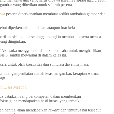
tahu mengenai alat yang harus dibawa misalnya spidol atau crayon,
gambar yang diberikan untuk seluruh peserta.
iswa
peserta diperkenankan membuat sedikit tambahan gambar dan
but diperkenankan di dalam ataupun luar kelas.
berikan oleh panitia sehingga mungkin membuat peserta merasa
 yang diinginkan.
ta “Aku suka menggambar dan aku berusaha untuk menghasilkan
las 3, sambil mewarnai di dalam kelas itu.
 cara untuk olah kreativitas dan stimulasi daya imajinasi.
kait dengan penilaian adalah keaslian gambar, kerapian warna,
lagi.
n Class Meeting
adz-ustadzah yang berkompeten dalam memberikan
 fokus guna mendapatkan hasil kreasi yang terbaik.
leh panitia, akan mendapatkan
reward
dan tentunya hal tersebut