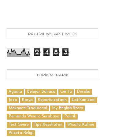
PAGEVIEWS PAST WEEK
2
4
8
3
TOPIK MENARIK
Agama
Belajar Bahasa
Cerita
Desaku
Jasa
Karya
Kepariwisataan
Latihan Soal
Makanan Tradisional
My English Story
Pemandu Wisata Surabaya
Politik
Text Genre
Tips Kesehatan
Wisata Kuliner
Wisata Religi