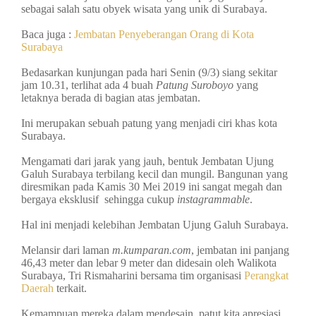
sebagai salah satu obyek wisata yang unik di Surabaya.
Baca juga :
Jembatan Penyeberangan Orang di Kota
Surabaya
Bedasarkan kunjungan pada hari Senin (9/3) siang sekitar
jam 10.31, terlihat ada 4 buah
Patung Suroboyo
yang
letaknya berada di bagian atas jembatan.
Ini merupakan sebuah patung yang menjadi ciri khas kota
Surabaya.
Mengamati dari jarak yang jauh, bentuk Jembatan Ujung
Galuh Surabaya terbilang kecil dan mungil. Bangunan yang
diresmikan pada Kamis 30 Mei 2019 ini sangat megah dan
bergaya eksklusif sehingga cukup
instagrammable
.
Hal ini menjadi kelebihan Jembatan Ujung Galuh Surabaya.
Melansir dari laman
m.kumparan.com
, jembatan ini panjang
46,43 meter dan lebar 9 meter dan didesain oleh Walikota
Surabaya, Tri Rismaharini bersama tim organisasi
Perangkat
Daerah
terkait.
Kemampuan mereka dalam mendesain, patut kita apresiasi