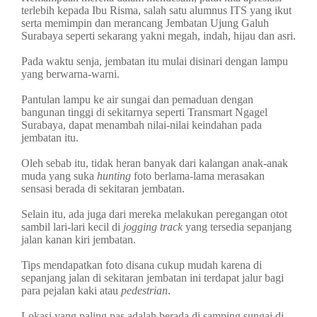
terlebih kepada Ibu Risma, salah satu alumnus ITS yang ikut
serta memimpin dan merancang Jembatan Ujung Galuh
Surabaya seperti sekarang yakni megah, indah, hijau dan asri.
Pada waktu senja, jembatan itu mulai disinari dengan lampu
yang berwarna-warni.
Pantulan lampu ke air sungai dan pemaduan dengan
bangunan tinggi di sekitarnya seperti Transmart Ngagel
Surabaya, dapat menambah nilai-nilai keindahan pada
jembatan itu.
Oleh sebab itu, tidak heran banyak dari kalangan anak-anak
muda yang suka
hunting
foto berlama-lama merasakan
sensasi berada di sekitaran jembatan.
Selain itu, ada juga dari mereka melakukan peregangan otot
sambil lari-lari kecil di
jogging track
yang tersedia sepanjang
jalan kanan kiri jembatan.
Tips mendapatkan foto disana cukup mudah karena di
sepanjang jalan di sekitaran jembatan ini terdapat jalur bagi
para pejalan kaki atau
pedestrian
.
Lokasi yang paling pas adalah berada di samping sungai di