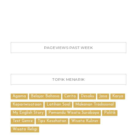
PAGEVIEWS PAST WEEK
TOPIK MENARIK
Agama
Belajar Bahasa
Cerita
Desaku
Jasa
Karya
Kepariwisataan
Latihan Soal
Makanan Tradisional
My English Story
Pemandu Wisata Surabaya
Politik
Text Genre
Tips Kesehatan
Wisata Kuliner
Wisata Religi