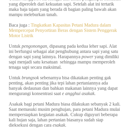
yang diperoleh dari kekuatan sapi. Setelah alat ini tertarik
maka baja tajam yang berada di bagian paling bawah akan
mampu meleburkan tanah.
Baca juga :
Tingkatkan Kapasitas Petani Madura dalam
Mempercepat Penyortiran Beras dengan Sistem Penggerak
Motor Listrik
Untuk
pengonongan,
dipasang pada kedua leher sapi. Alat
ini berfungsi sebagai alat penghubung antara sapi yang satu
dengan sapi yang lainnya. Harapannya
power
yang dimiliki
sapi menjadi satu kesatuan sehingga mampu memperoleh
tenaga sapi secara maksimal.
Untuk
brungsok
sebenarnya bisa dikatakan penting gak
penting, akan penting jika tepi lahan pertaniannya ada
banyak dedaunan dan bahkan makanan lainnya yang dapat
mengurangi konsentrasi saat
e angghui asakak.
Asakak bagi petani Madura biasa dilakukan sebanyak 2 kali.
Saat memasuki musim penghujan, para petani Madura mulai
mempersiapkan kegiatan asakak. Cukup diguyuri beberapa
kali hujan saja, lahan pertanian biasanya sudah siap
dieksekusi dengan cara
esakak.