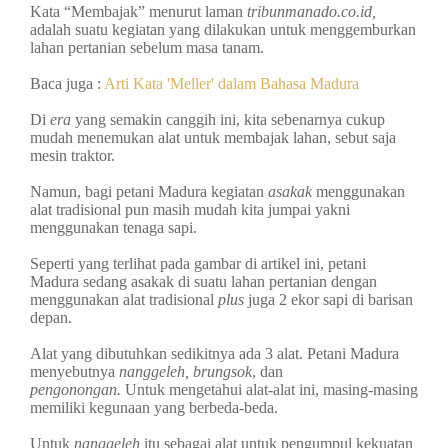
Kata “Membajak” menurut laman
tribunmanado.co.id,
adalah suatu kegiatan yang dilakukan untuk menggemburkan
lahan pertanian sebelum masa tanam.
Baca juga :
Arti Kata 'Meller' dalam Bahasa Madura
Di
era
yang semakin canggih ini, kita sebenarnya cukup
mudah menemukan alat untuk membajak lahan, sebut saja
mesin traktor.
Namun, bagi petani Madura kegiatan
asakak
menggunakan
alat tradisional pun masih mudah kita jumpai yakni
menggunakan tenaga sapi.
Seperti yang terlihat pada gambar di artikel ini, petani
Madura sedang asakak di suatu lahan pertanian dengan
menggunakan alat tradisional
plus
juga 2 ekor sapi di barisan
depan.
Alat yang dibutuhkan sedikitnya ada 3 alat. Petani Madura
menyebutnya
nanggeleh, brungsok
, dan
pengonongan.
Untuk mengetahui alat-alat ini, masing-masing
memiliki kegunaan yang berbeda-beda.
Untuk
nanggeleh
itu sebagai alat untuk pengumpul kekuatan