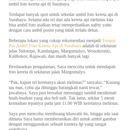
ambil foto kereta api di Surabaya.
Terdapat banyak spot untuk sekedar ambil foto kereta api di
Surabaya. Selama ada rel dan ada kereta api melintas kita
bisa ambil foto asalkan tetap memperhatikan
safety
yaitu
dengan cara ambil posisi yang tidak terlalu dekat.
Beberapa lokasi yang cukup rekomendasi menjadi
Tempat
Pas Ambil Foto Kereta Api di Surabaya
adalah di sekitaran
jalan Sidotopo, Kandangan, Margomulyo, Wonokromo,
Kalibokor, Rajawali, dan masih banyak lagi.
Berdasarkan pengalaman, Saya mencoba untuk mendapati
foto kereta di sekitaran jalan Margomulyo.
“Pak, kapan rel keretanya akan melintas?” tanyaku. “Kurang
tau mas, coba aja ditunggu barangkali nanti lewat,”
jawabnya. Saya pun bersabar menunggu sambil menikmati
buah-buahan yang aku beli tadi. Tak lama, sekitar 5 menit
kemudian tepatnya pada jam 11.00 WIB keretanya melintas.
Saya pun mencoba membuang khawatir itu, hingga ada saat
dimana Saya harus memberanikan diri untuk ambil gambar
dengan menggunakan sebuah kamera
hp
yang sangat
sederhana.