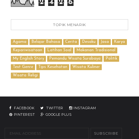
2
4
2
6
TOPIK MENARIK
Agama
Belajar Bahasa
Cerita
Desaku
Jasa
Karya
Kepariwisataan
Latihan Soal
Makanan Tradisional
My English Story
Pemandu Wisata Surabaya
Politik
Text Genre
Tips Kesehatan
Wisata Kuliner
Wisata Religi
FACEBOOK
TWITTER
INSTAGRAM
PINTEREST
GOOGLE PLUS