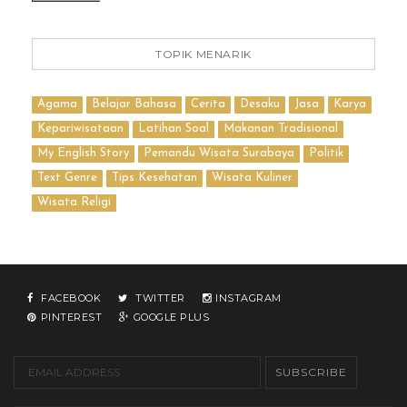
TOPIK MENARIK
Agama
Belajar Bahasa
Cerita
Desaku
Jasa
Karya
Kepariwisataan
Latihan Soal
Makanan Tradisional
My English Story
Pemandu Wisata Surabaya
Politik
Text Genre
Tips Kesehatan
Wisata Kuliner
Wisata Religi
FACEBOOK
TWITTER
INSTAGRAM
PINTEREST
GOOGLE PLUS