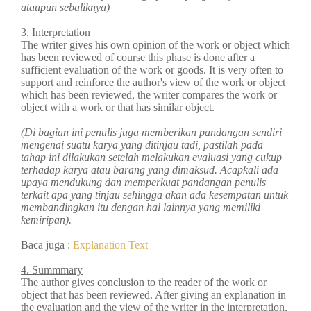
ataupun sebaliknya)
3. Interpretation
The writer gives his own opinion of the work or object which
has been reviewed of course this phase is done after a
sufficient evaluation of the work or goods. It is very often to
support and reinforce the author's view of the work or object
which has been reviewed, the writer compares the work or
object with a work or that has similar object.
(Di bagian ini penulis juga memberikan pandangan sendiri
mengenai suatu karya yang ditinjau tadi, pastilah pada
tahap ini dilakukan setelah melakukan evaluasi yang cukup
terhadap karya atau barang yang dimaksud. Acapkali ada
upaya mendukung dan memperkuat pandangan penulis
terkait apa yang tinjau sehingga akan ada kesempatan untuk
membandingkan itu dengan hal lainnya yang memiliki
kemiripan).
Baca juga :
Explanation Text
4. Summmary
The author gives conclusion to the reader of the work or
object that has been reviewed. After giving an explanation in
the evaluation and the view of the writer in the interpretation,