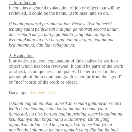
1. Introduction
It contains a general explanation of job or object that will be
reviewed. It could be the name, usefulness, and so on.
(Dalam paragraf pertama dalam Review Text ini berisi
tentang suatu penjelasan maupun gambaran secara umum
dari sebuah karya pun juga benda yang akan ditinjau.
Kemungkinan itu bisa berupa namanya apa, bagaimana
kegunaannya, dan lain sebagainya.
2. Evaluation
It provides a general explanation of the details of a work or
object which has been reviewed. It could be parts of the work
or object, its uniqueness and quality. The term used in this
paragraph of the second paragraph is not far from the "good"
or "not" words of the work or object.
Baca juga :
Review Text
(Dalam bagian ini akan diberikan sebuah gambaran secara
lebih detail tentang suatu karya maupun benda yang
dimaksud, itu bisa berupa bagian penting seperti bagaimana
keunikannya dan bagaimana kualitasnya. Istilah yang
digunakan dalam struktur paragraf yang berikutnya ini
masih ada kaitannya tentang apakah yang ditinjau itu baik