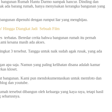
ali bangunan Rumah Hantu Darmo nampak hancur. Dinding dan
 tidak ada barang rumah, hanya menyisakan kerangka bangunan yang
n bangunan dipenuhi dengan rumput liar yang menghijau.
' Hingga Diangkat Jadi Sebuah Film
 terbatas. Beredar cerita bahwa bangunan rumah itu pernah
Kami kesana masih ada akses.
ngkat 3 tersebut. Tangga untuk naik sudah agak rusak, yang ada
ngan apa saja. Namun yang paling kelihatan disana adalah kamar
ekas kloset.
udut bangunan. Kami pun mendokumentasikan untuk memfoto dan
blog dan youtube.
umah tersebut dibangun oleh keluarga yang kaya raya, tetapi hasil
ng seharusnya.