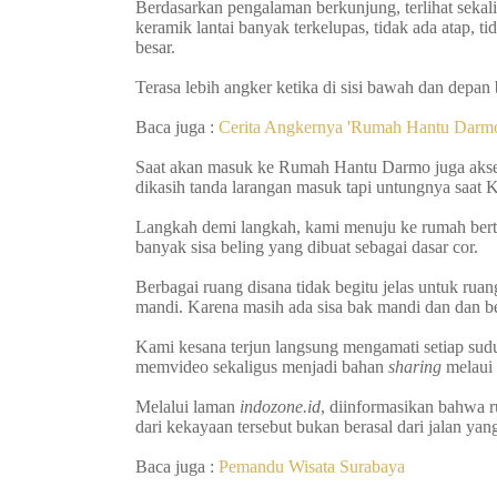
Berdasarkan pengalaman berkunjung, terlihat sek
keramik lantai banyak terkelupas, tidak ada atap,
besar.
Terasa lebih angker ketika di sisi bawah dan depa
Baca juga :
Cerita Angkernya 'Rumah Hantu Darmo
Saat akan masuk ke Rumah Hantu Darmo juga akses
dikasih tanda larangan masuk tapi untungnya saat 
Langkah demi langkah, kami menuju ke rumah berti
banyak sisa beling yang dibuat sebagai dasar cor.
Berbagai ruang disana tidak begitu jelas untuk rua
mandi. Karena masih ada sisa bak mandi dan dan b
Kami kesana terjun langsung mengamati setiap s
memvideo sekaligus menjadi bahan
sharing
melaui 
Melalui laman
indozone.id
, diinformasikan bahwa r
dari kekayaan tersebut bukan berasal dari jalan ya
Baca juga :
Pemandu Wisata Surabaya