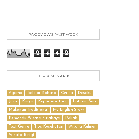
PAGEVIEWS PAST WEEK
2
4
4
2
TOPIK MENARIK
Agama
Belajar Bahasa
Cerita
Desaku
Jasa
Karya
Kepariwisataan
Latihan Soal
Makanan Tradisional
My English Story
Pemandu Wisata Surabaya
Politik
Text Genre
Tips Kesehatan
Wisata Kuliner
Wisata Religi