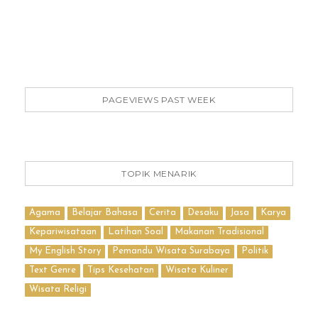
PAGEVIEWS PAST WEEK
TOPIK MENARIK
Agama
Belajar Bahasa
Cerita
Desaku
Jasa
Karya
Kepariwisataan
Latihan Soal
Makanan Tradisional
My English Story
Pemandu Wisata Surabaya
Politik
Text Genre
Tips Kesehatan
Wisata Kuliner
Wisata Religi