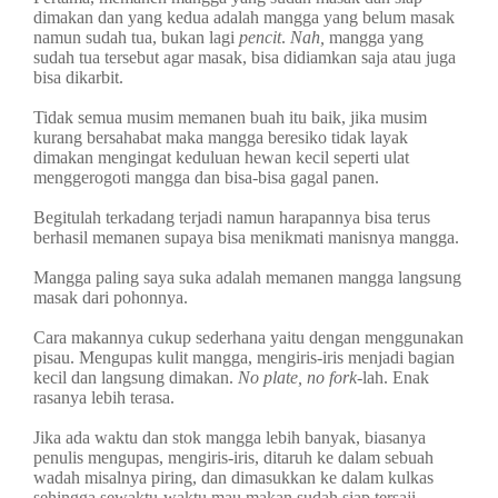
dimakan dan yang kedua adalah mangga yang belum masak
namun sudah tua, bukan lagi
pencit
.
Nah,
mangga yang
sudah tua tersebut agar masak, bisa didiamkan saja atau juga
bisa dikarbit.
Tidak semua musim memanen buah itu baik, jika musim
kurang bersahabat maka mangga beresiko tidak layak
dimakan mengingat keduluan hewan kecil seperti ulat
menggerogoti mangga dan bisa-bisa gagal panen.
Begitulah terkadang terjadi namun harapannya bisa terus
berhasil memanen supaya bisa menikmati manisnya mangga.
Mangga paling saya suka adalah memanen mangga langsung
masak dari pohonnya.
Cara makannya cukup sederhana yaitu dengan menggunakan
pisau. Mengupas kulit mangga, mengiris-iris menjadi bagian
kecil dan langsung dimakan.
No plate, no fork-
lah. Enak
rasanya lebih terasa.
Jika ada waktu dan stok mangga lebih banyak, biasanya
penulis mengupas, mengiris-iris, ditaruh ke dalam sebuah
wadah misalnya piring, dan dimasukkan ke dalam kulkas
sehingga sewaktu-waktu mau makan sudah siap tersaji.