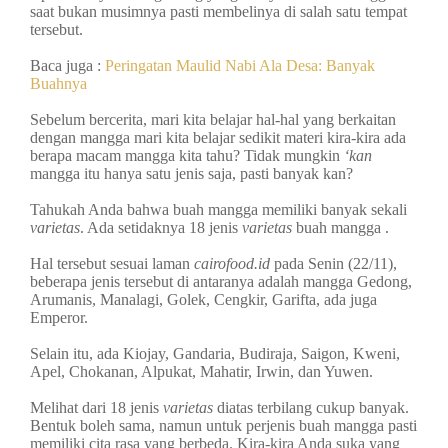
saat bukan musimnya pasti membelinya di salah satu tempat
tersebut.
Baca juga :
Peringatan Maulid Nabi Ala Desa: Banyak
Buahnya
Sebelum bercerita, mari kita belajar hal-hal yang berkaitan
dengan mangga mari kita belajar sedikit materi kira-kira ada
berapa macam mangga kita tahu? Tidak mungkin
‘kan
mangga itu hanya satu jenis saja, pasti banyak kan?
Tahukah Anda bahwa buah mangga memiliki banyak sekali
varietas
. Ada setidaknya 18 jenis
varietas
buah mangga .
Hal tersebut sesuai laman
cairofood.id
pada Senin (22/11),
beberapa jenis tersebut di antaranya adalah mangga Gedong,
Arumanis, Manalagi, Golek, Cengkir, Garifta, ada juga
Emperor.
Selain itu, ada Kiojay, Gandaria, Budiraja, Saigon, Kweni,
Apel, Chokanan, Alpukat, Mahatir, Irwin, dan Yuwen.
Melihat dari 18 jenis
varietas
diatas terbilang cukup banyak.
Bentuk boleh sama, namun untuk perjenis buah mangga pasti
memiliki cita rasa yang berbeda. Kira-kira Anda suka yang