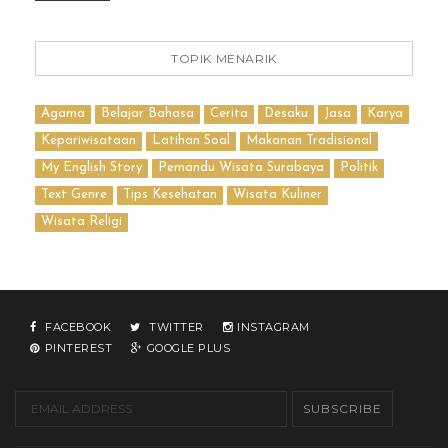
TOPIK MENARIK
Agama
Belajar Bahasa
Cerita
Desaku
Jasa
Karya
Kepariwisataan
Latihan Soal
Makanan Tradisional
My English Story
Pemandu Wisata Surabaya
Politik
Text Genre
Tips Kesehatan
Wisata Kuliner
Wisata Religi
FACEBOOK
TWITTER
INSTAGRAM
PINTEREST
GOOGLE PLUS