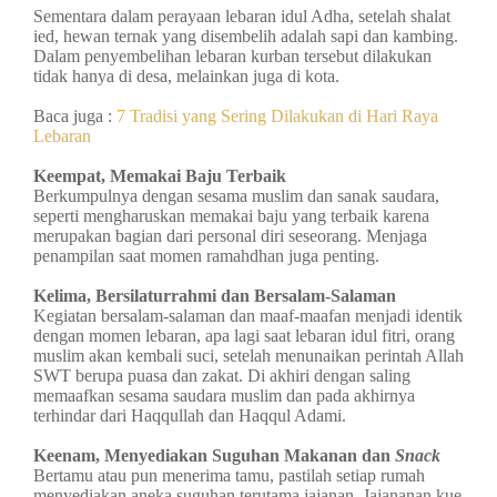
Sementara dalam perayaan lebaran idul Adha, setelah shalat
ied, hewan ternak yang disembelih adalah sapi dan kambing.
Dalam penyembelihan lebaran kurban tersebut dilakukan
tidak hanya di desa, melainkan juga di kota.
Baca juga :
7 Tradisi yang Sering Dilakukan di Hari Raya
Lebaran
Keempat, Memakai Baju Terbaik
Berkumpulnya dengan sesama muslim dan sanak saudara,
seperti mengharuskan memakai baju yang terbaik karena
merupakan bagian dari personal diri seseorang. Menjaga
penampilan saat momen ramahdhan juga penting.
Kelima, Bersilaturrahmi dan Bersalam-Salaman
Kegiatan bersalam-salaman dan maaf-maafan menjadi identik
dengan momen lebaran, apa lagi saat lebaran idul fitri, orang
muslim akan kembali suci, setelah menunaikan perintah Allah
SWT berupa puasa dan zakat. Di akhiri dengan saling
memaafkan sesama saudara muslim dan pada akhirnya
terhindar dari Haqqullah dan Haqqul Adami.
Keenam, Menyediakan Suguhan Makanan dan
Snack
Bertamu atau pun menerima tamu, pastilah setiap rumah
menyediakan aneka suguhan terutama jajanan. Jajananan kue