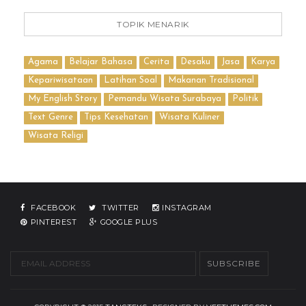
TOPIK MENARIK
Agama
Belajar Bahasa
Cerita
Desaku
Jasa
Karya
Kepariwisataan
Latihan Soal
Makanan Tradisional
My English Story
Pemandu Wisata Surabaya
Politik
Text Genre
Tips Kesehatan
Wisata Kuliner
Wisata Religi
FACEBOOK
TWITTER
INSTAGRAM
PINTEREST
GOOGLE PLUS