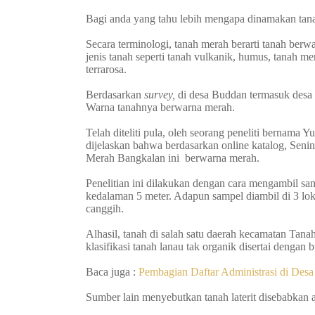
Bagi anda yang tahu lebih mengapa dinamakan tan
Secara terminologi, tanah merah berarti tanah berw
jenis tanah seperti tanah vulkanik, humus, tanah m
terrarosa.
Berdasarkan
survey,
di desa Buddan termasuk desa 
Warna tanahnya berwarna merah.
Telah diteliti pula, oleh seorang peneliti bernama Y
dijelaskan bahwa berdasarkan online katalog, Senin (
Merah Bangkalan ini berwarna merah.
Penelitian ini dilakukan dengan cara mengambil s
kedalaman 5 meter. Adapun sampel diambil di 3 loka
canggih.
Alhasil, tanah di salah satu daerah kecamatan Tanah
klasifikasi tanah lanau tak organik disertai dengan b
Baca juga :
Pembagian Daftar Administrasi di Des
Sumber lain menyebutkan tanah laterit disebabkan 