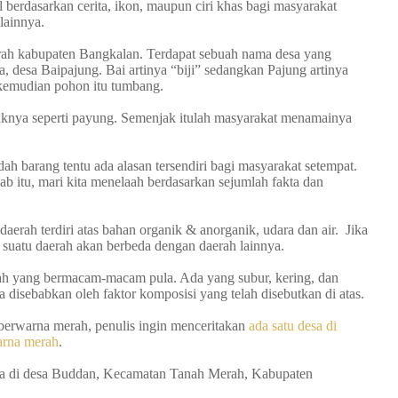
berdasarkan cerita, ikon, maupun ciri khas bagi masyarakat
lainnya.
rah kabupaten Bangkalan. Terdapat sebuah nama desa yang
ya, desa Baipajung. Bai artinya “biji” sedangkan Pajung artinya
 kemudian pohon itu tumbang.
ntuknya seperti payung. Semenjak itulah masyarakat menamainya
 barang tentu ada alasan tersendiri bagi masyarakat setempat.
itu, mari kita menelaah berdasarkan sejumlah fakta dan
erah terdiri atas bahan organik & anorganik, udara dan air. Jika
 suatu daerah akan berbeda dengan daerah lainnya.
anah yang bermacam-macam pula. Ada yang subur, kering, dan
sebabkan oleh faktor komposisi yang telah disebutkan di atas.
 berwarna merah, penulis ingin menceritakan
ada satu desa di
arna merah
.
nya di desa Buddan, Kecamatan Tanah Merah, Kabupaten