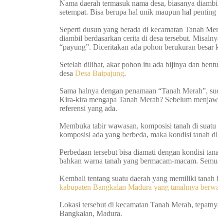
Nama daerah termasuk nama desa, biasanya diambil 
setempat. Bisa berupa hal unik maupun hal penting 
Seperti dusun yang berada di kecamatan Tanah Me
diambil berdasarkan cerita di desa tersebut. Misaln
“payung”. Diceritakan ada pohon berukuran besar
Setelah dilihat, akar pohon itu ada bijinya dan be
desa
Desa Baipajung
.
Sama halnya dengan penamaan “Tanah Merah”, sudah
Kira-kira mengapa Tanah Merah? Sebelum menjawab 
referensi yang ada.
Membuka tabir wawasan, komposisi tanah di suatu da
komposisi ada yang berbeda, maka kondisi tanah di
Perbedaan tersebut bisa diamati dengan kondisi t
bahkan warna tanah yang bermacam-macam. Semua di
Kembali tentang suatu daerah yang memiliki tanah
kabupaten Bangkalan Madura yang tanahnya berw
Lokasi tersebut di kecamatan Tanah Merah, tepat
Bangkalan, Madura.