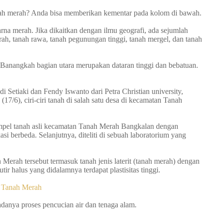
ah merah? Anda bisa memberikan kementar pada kolom di bawah.
arna merah. Jika dikaitkan dengan ilmu geografi, ada sejumlah
erah, tanah rawa, tanah pegunungan tinggi, tanah mergel, dan tanah
Banangkah bagian utara merupakan dataran tinggi dan bebatuan.
udi Setiaki dan Fendy Iswanto dari Petra Christian university,
17/6), ciri-ciri tanah di salah satu desa di kecamatan Tanah
ampel tanah asli kecamatan Tanah Merah Bangkalan dengan
si berbeda. Selanjutnya, diteliti di sebuah laboratorium yang
 Merah tersebut termasuk tanah jenis laterit (tanah merah) dengan
utir halus yang didalamnya terdapat plastisitas tinggi.
a Tanah Merah
adanya proses pencucian air dan tenaga alam.