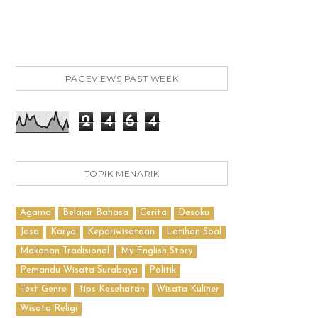
PAGEVIEWS PAST WEEK
2
4
6
4
TOPIK MENARIK
Agama
Belajar Bahasa
Cerita
Desaku
Jasa
Karya
Kepariwisataan
Latihan Soal
Makanan Tradisional
My English Story
Pemandu Wisata Surabaya
Politik
Text Genre
Tips Kesehatan
Wisata Kuliner
Wisata Religi