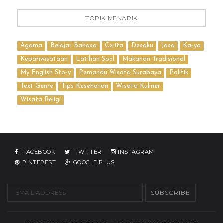
TOPIK MENARIK
Agama
Belajar Bahasa
Cerita
Desaku
Jasa
Karya
Kepariwisataan
Latihan Soal
Makanan Tradisional
My English Story
Pemandu Wisata Surabaya
Politik
Text Genre
Tips Kesehatan
Wisata Kuliner
Wisata Religi
FACEBOOK
TWITTER
INSTAGRAM
PINTEREST
GOOGLE PLUS