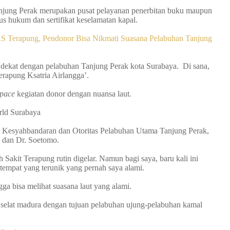
njung Perak merupakan pusat pelayanan penerbitan buku maupun
us hukum dan sertifikat keselamatan kapal.
S Terapung, Pendonor Bisa Nikmati Suasana Pelabuhan Tanjung
ng dekat dengan pelabuhan Tanjung Perak kota Surabaya. Di sana,
erapung Ksatria Airlangga’.
space
kegiatan donor dengan nuansa laut.
rld Surabaya
 Kesyahbandaran dan Otoritas Pelabuhan Utama Tanjung Perak,
,
dan Dr. Soetomo.
Sakit Terapung rutin digelar. Namun bagi saya, baru kali ini
tempat yang terunik yang pernah saya alami.
gga bisa melihat suasana laut yang alami.
gi selat madura dengan tujuan pelabuhan ujung-pelabuhan kamal