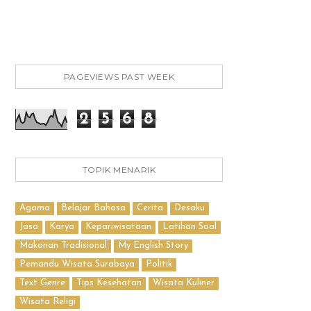
PAGEVIEWS PAST WEEK
2
5
6
8
TOPIK MENARIK
Agama
Belajar Bahasa
Cerita
Desaku
Jasa
Karya
Kepariwisataan
Latihan Soal
Makanan Tradisional
My English Story
Pemandu Wisata Surabaya
Politik
Text Genre
Tips Kesehatan
Wisata Kuliner
Wisata Religi