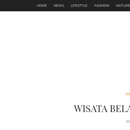
HOME
NEWS
LIFESTYLE
FASHION
NATURE
K
WISATA BELA
P