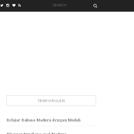
TERPOPULER
Belajar Bahasa Madura dengan Mudah
Blogger Surabaya Asal Madura