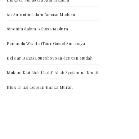
60 Antonim dalam Bahasa Madura
Sinonim dalam Bahasa Madura
Pemandu Wisata (Tour Guide) Surabaya
Belajar Bahasa Suroboyoan dengan Mudah
Makam Kiai Abdul Latif, Abah Syaikhona Kholil
Blog Dijual dengan Harga Murah