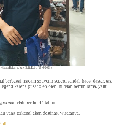
Wisata Belanja Joger Bali, Rabu (25/6/2025)
l berbagai macam souvenir seperti sandal, kaos, daster, tas,
egend karena pusat oleh-oleh ini telah berdiri lama, yaitu
ggerpkk
telah berdiri 44 tahun.
lau yang terkenal akan destinasi wisatanya.
Bali