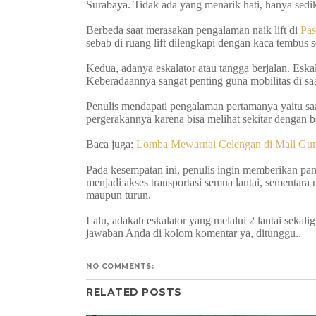
Surabaya. Tidak ada yang menarik hati, hanya sedik
Berbeda saat merasakan pengalaman naik lift di
Pas
sebab di ruang lift dilengkapi dengan kaca tembus se
Kedua, adanya eskalator atau tangga berjalan. Eska
Keberadaannya sangat penting guna mobilitas di saa
Penulis mendapati pengalaman pertamanya yaitu saat
pergerakannya karena bisa melihat sekitar dengan be
Baca juga:
Lomba Mewarnai Celengan di Mall Gu
Pada kesempatan ini, penulis ingin memberikan pand
menjadi akses transportasi semua lantai, sementara u
maupun turun.
Lalu, adakah eskalator yang melalui 2 lantai sekali
jawaban Anda di kolom komentar ya, ditunggu..
NO COMMENTS:
RELATED POSTS