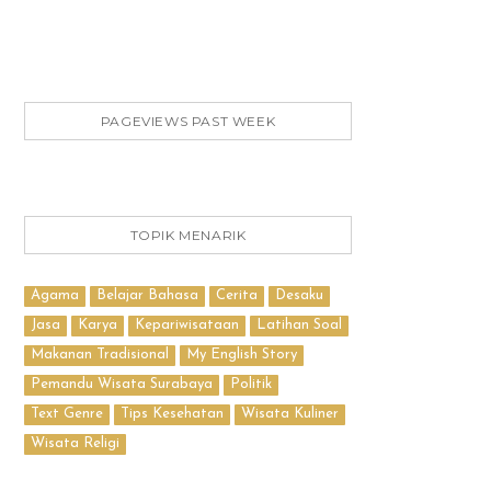
PAGEVIEWS PAST WEEK
TOPIK MENARIK
Agama
Belajar Bahasa
Cerita
Desaku
Jasa
Karya
Kepariwisataan
Latihan Soal
Makanan Tradisional
My English Story
Pemandu Wisata Surabaya
Politik
Text Genre
Tips Kesehatan
Wisata Kuliner
Wisata Religi