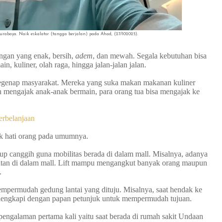
rabaya. Naik eskalator (tangga berjalan) pada Ahad, (27/102025).
angan yang enak, bersih,
adem
, dan mewah. Segala kebutuhan bisa
ain, kuliner, olah raga, hingga jalan-jalan jalan.
segenap masyarakat. Mereka yang suka makan makanan kuliner
 mengajak anak-anak bermain, para orang tua bisa mengajak ke
Perbelanjaan
rik hati orang pada umumnya.
up canggih guna mobilitas berada di dalam mall. Misalnya, adanya
angkutan di dalam mall. Lift mampu mengangkut banyak orang maupun
a.
empermudah gedung lantai yang dituju. Misalnya, saat hendak ke
dilengkapi dengan papan petunjuk untuk mempermudah tujuan.
pengalaman pertama kali yaitu saat berada di rumah sakit Undaan