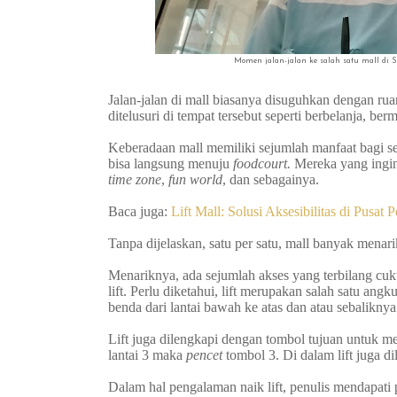
Momen jalan-jalan ke salah satu mall di Su
Jalan-jalan di mall biasanya disuguhkan dengan ru
ditelusuri di tempat tersebut seperti berbelanja, berm
Keberadaan mall memiliki sejumlah manfaat bagi 
bisa langsung menuju
foodcourt.
Mereka yang ingin
time zone
,
fun world
, dan sebagainya.
Baca juga:
Lift Mall: Solusi Aksesibilitas di Pusat 
Tanpa dijelaskan, satu per satu, mall banyak mena
Menariknya, ada sejumlah akses yang terbilang cuk
lift. Perlu diketahui, lift merupakan salah satu 
benda dari lantai bawah ke atas dan atau sebalikny
Lift juga dilengkapi dengan tombol tujuan untuk m
lantai 3 maka
pencet
tombol 3. Di dalam lift juga 
Dalam hal pengalaman naik lift, penulis mendapati 