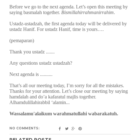
Before we go to the next agenda. Let’s open this meeting by
saying basmalah together.
Bismillahirrahmanirrahim
.
Ustadz-ustadzah, the first agenda today will be delivered by
ustadz Hanif. For ustadz Hanif, time is yours….
(pemaparan)
Thank you ustadz .......
Any questions ustadz ustadzah?
Next agenda is ..........
That’s all our meeting today, I’m sorry for all the mistakes.
Thanks for your attention. Let’s close our meeting by saying
hamdalah and do’a kafaratul majlis together.
Alhamdulillahirabbil ‘alamin...
Wassalamu'alaikum warahmatullahi wabarakatuh.
NO COMMENTS:
RELATED POSTS