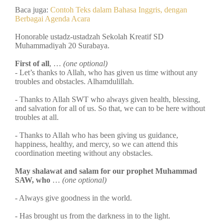
Baca juga:
Contoh Teks dalam Bahasa Inggris, dengan
Berbagai Agenda Acara
Honorable ustadz-ustadzah Sekolah Kreatif SD
Muhammadiyah 20 Surabaya.
First of all
, …
(one optional)
- Let’s thanks to Allah, who has given us time without any
troubles and obstacles. Alhamdulillah.
- Thanks to Allah SWT who always given health, blessing,
and salvation for all of us. So that, we can to be here without
troubles at all.
- Thanks to Allah who has been giving us guidance,
happiness, healthy, and mercy, so we can attend this
coordination meeting without any obstacles.
May shalawat and salam for our prophet Muhammad
SAW, who
…
(one optional)
- Always give goodness in the world.
- Has brought us from the darkness in to the light.