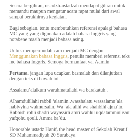
Secara bergiliran, ustadzh-ustadzah mendapat giliran untuk
memandu maupun mengatur acara rapat mulai dari awal
sampai berakhirnya kegiatan.
Bagi sebagian, tentu membutuhkan referensi apalagi bahasa
MC yang yang digunakan adalah bahasa Inggris yang
notabene masih menjadi bahasa asing.
Untuk mempermudah cara menjadi MC dengan
Menggunakan bahasa Inggris
, penulis memberi referensi teks
mc bahasa Inggris. Semoga bermanfaat ya. Aamiin.
Pertama
, jangan lupa ucapkan basmalah dan dilanjutkan
dengan teks di bawah ini.
Assalamu’alaikum warahmatullahi wa barakatuh..
Alhamdulillahi rabbil ‘alamiin..wasshalatu wassalamu’ala
nabiyyina walmursalin. Wa ‘ala alihi wa shahbihi ajma’in.
Rabbish rohli shadri wayassirli amri wahlul uqdatamminlisani
yafqohu qouli. Amma ba’du.
Honorable ustadz Hanif, the head master of Sekolah Kreatif
SD Muhammadiyah 20 Surabaya.