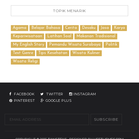
TOPIK MENARIK
Agama
Belajar Bahasa
Cerita
Desaku
Jasa
Karya
Kepariwisataan
Latihan Soal
Makanan Tradisional
My English Story
Pemandu Wisata Surabaya
Politik
Text Genre
Tips Kesehatan
Wisata Kuliner
Wisata Religi
FACEBOOK
TWITTER
INSTAGRAM
PINTEREST
GOOGLE PLUS