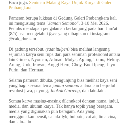
Baca juga:
Seniman Malang Raya Unjuk Karya di Galeri
Prabangkara
Pameran berupa lukisan di Gedung Galeri Prabangkara kali
ini mengusung tema
"Jaman Semono"
, 3-10 Mei 2026.
Penulis mendapati pengalaman berkunjung pada hari Jum'at
(8/5) usai mengetahui
flyer
yang dibagikan di instagram
@cak_durasim.
Di gedung tersebut,
(saat itu/pen)
bisa melihat langsung
sejumlah karya seni rupa dari para seniman profesional antara
lain Gimen, Nyoman, Admadi Mulya, Agung, Tomo, Helmy,
Aning, Uuk, Irawan, Anggi Heru, Choy, Budi Ipeng, Liyu
Purin, dan Herman.
Selama pameran dibuka, pengunjung bisa melihat kaya seni
yang bagus sesuai tema
jaman semono
antara lain berjudul
revolusi jiwa, payung,
Jhokok Garreng
, dan lain-lain.
Semua karya masing-masing dilengkapi dengan nama, judul,
media, dan ukuran karya. Tak hanya topik yang beragam,
media yang digunakan pun beragam. Ada yang
menggunakan pensil, cat akrilyk, bulpoin, cat air, tinta cina,
dan lain-lain.