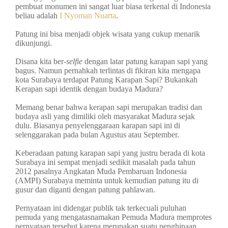
pembuat monumen ini sangat luar biasa terkenal di Indonesia
beliau adalah
I Nyoman Nuarta
.
Patung ini bisa menjadi objek wisata yang cukup menarik
dikunjungi.
Disana kita ber-
selfie
dengan latar patung karapan sapi yang
bagus. Namun pernahkah terlintas di fikiran kita mengapa
kota Surabaya terdapat Patung Karapan Sapi? Bukankah
Kerapan sapi identik dengan budaya Madura?
Memang benar bahwa kerapan sapi merupakan tradisi dan
budaya asli yang dimiliki oleh masyarakat Madura sejak
dulu. Biasanya penyelenggaraan karapan sapi ini di
selenggarakan pada bulan Agustus atau September.
Keberadaan patung karapan sapi yang justru berada di kota
Surabaya ini sempat menjadi sedikit masalah pada tahun
2012 pasalnya Angkatan Muda Pembaruan Indonesia
(AMPI) Surabaya meminta untuk kemudian patung itu di
gusur dan diganti dengan patung pahlawan.
Pernyataan ini didengar publik tak terkecuali puluhan
pemuda yang mengatasnamakan Pemuda Madura memprotes
pernyataan tersebut karena merupakan suatu penghinaan