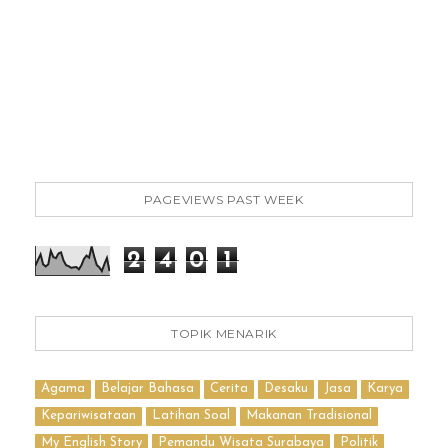
PAGEVIEWS PAST WEEK
2
4
0
1
TOPIK MENARIK
Agama
Belajar Bahasa
Cerita
Desaku
Jasa
Karya
Kepariwisataan
Latihan Soal
Makanan Tradisional
My English Story
Pemandu Wisata Surabaya
Politik