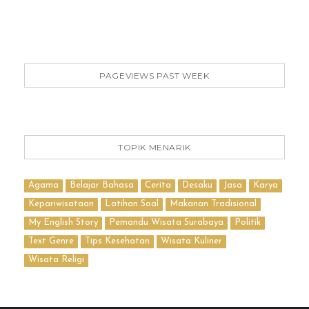
PAGEVIEWS PAST WEEK
TOPIK MENARIK
Agama
Belajar Bahasa
Cerita
Desaku
Jasa
Karya
Kepariwisataan
Latihan Soal
Makanan Tradisional
My English Story
Pemandu Wisata Surabaya
Politik
Text Genre
Tips Kesehatan
Wisata Kuliner
Wisata Religi