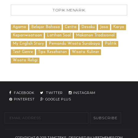
TOPIK MENARIK
Agama
Belajar Bahasa
Cerita
Desaku
Jasa
Karya
Kepariwisataan
Latihan Soal
Makanan Tradisional
My English Story
Pemandu Wisata Surabaya
Politik
Text Genre
Tips Kesehatan
Wisata Kuliner
Wisata Religi
FACEBOOK
TWITTER
INSTAGRAM
PINTEREST
GOOGLE PLUS
COPYRIGHT © 2015
TANGTEKS
. DESIGNED BY
VEETHEMES.COM