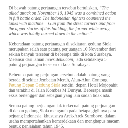
Di bawah patung perjuangan tersebut bertuliskan,
“The
allied attack on November 10, 1945 was a combined action
in full battle order. The Indonesian fighters countered the
tanks with machine – Gun from the street corners and from
the upper stories of this building, the former white away,
which was totally burned down in the action.”
Keberadaan patung perjuangan di sekitaran gedung Siola
merupakan salah satu patung perjuangan 10 November dari
sekian banyak tersebar di beberapa titik di kota Surabaya.
Melansir dari laman
news.detik.com,
ada setidaknya 5
patung perjuangan tersebar di kota Surabaya.
Beberapa patung perjungan tersebut adalah patung yang
berada di sekitar Jembatan Merah, Alun-Alun Contong,
Patung Depan Gedung Siola
sendiri, depan Hotel Mojopahit,
dan terakhir di Jalan Kombes M Duriyat. Beberapa masih
eksis bertengger dan sebagian yang lain sudah tidak ada.
Semua patung perjuangan tak terkecuali patung perjuangan
di depan gedung Siola mengarah pada betapa gigihnya para
pejuang Indonesia, khususnya Arek-Arek Suroboyo, dalam
usaha mempertahankan kemerdekaan dan menghapus macam
bentuk penjajahan tahun 1945.