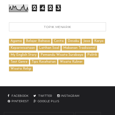
2
4
2
3
TOPIK MENARIK
Agama
Belajar Bahasa
Cerita
Desaku
Jasa
Karya
Kepariwisataan
Latihan Soal
Makanan Tradisional
My English Story
Pemandu Wisata Surabaya
Politik
Text Genre
Tips Kesehatan
Wisata Kuliner
Wisata Religi
FACEBOOK
TWITTER
INSTAGRAM
PINTEREST
GOOGLE PLUS