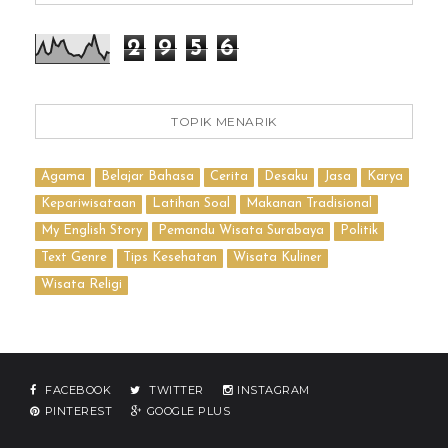
2
9
5
6
TOPIK MENARIK
Agama
Belajar Bahasa
Cerita
Desaku
Jasa
Karya
Kepariwisataan
Latihan Soal
Makanan Tradisional
My English Story
Pemandu Wisata Surabaya
Politik
Text Genre
Tips Kesehatan
Wisata Kuliner
Wisata Religi
FACEBOOK
TWITTER
INSTAGRAM
PINTEREST
GOOGLE PLUS