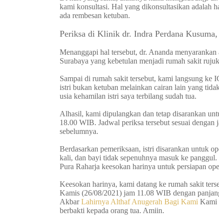
kami konsultasi. Hal yang dikonsultasikan adalah h
ada rembesan ketuban.
Periksa di Klinik dr. Indra Perdana Kusuma
Menanggapi hal tersebut, dr. Ananda menyarankan
Surabaya yang kebetulan menjadi rumah sakit rujuk
Sampai di rumah sakit tersebut, kami langsung ke I
istri bukan ketuban melainkan cairan lain yang tid
usia kehamilan istri saya terbilang sudah tua.
Alhasil, kami dipulangkan dan tetap disarankan unt
18.00 WIB. Jadwal periksa tersebut sesuai dengan 
sebelumnya.
Berdasarkan pemeriksaan, istri disarankan untuk ope
kali, dan bayi tidak sepenuhnya masuk ke panggu
Pura Raharja keesokan harinya untuk persiapan oper
Keesokan harinya, kami datang ke rumah sakit terse
Kamis (26/08/2021) jam 11.08 WIB dengan panjang 
Akbar
Lahirnya Althaf Anugerah Bagi Kami
Kami 
berbakti kepada orang tua. Amiin.