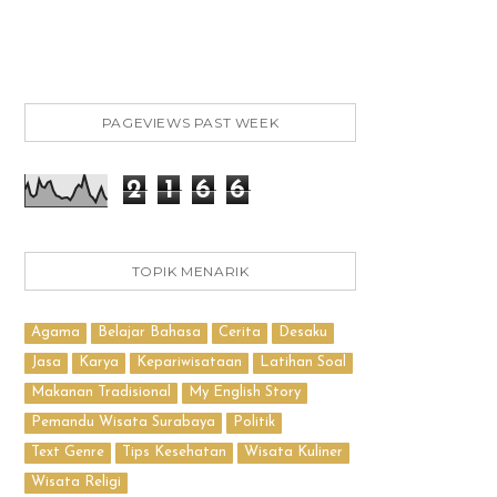
PAGEVIEWS PAST WEEK
2
1
6
6
TOPIK MENARIK
Agama
Belajar Bahasa
Cerita
Desaku
Jasa
Karya
Kepariwisataan
Latihan Soal
Makanan Tradisional
My English Story
Pemandu Wisata Surabaya
Politik
Text Genre
Tips Kesehatan
Wisata Kuliner
Wisata Religi