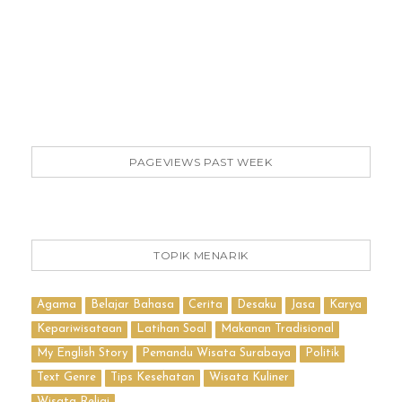
PAGEVIEWS PAST WEEK
TOPIK MENARIK
Agama
Belajar Bahasa
Cerita
Desaku
Jasa
Karya
Kepariwisataan
Latihan Soal
Makanan Tradisional
My English Story
Pemandu Wisata Surabaya
Politik
Text Genre
Tips Kesehatan
Wisata Kuliner
Wisata Religi