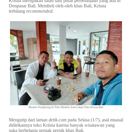
Krisna merupakan salah satu pusat perbelanjaan yang ada di
Denpasar Bali. Membeli oleh-oleh khas Bali, Krisna
terbilang
recommended
.
Momen Nongkrong di Toko Modern Area Lahan Toko Krisna Bali
Mengutip dari laman
detik.com
pada Selasa (1/7), asal muasal
didirikannya toko Krisna karena banyak wisatawan yang
suka berbelanja pernak pernik khas Bali.