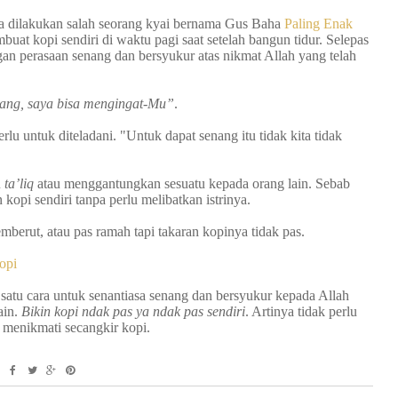
 dilakukan salah seorang kyai bernama Gus Baha
Paling Enak
uat kopi sendiri di waktu pagi saat setelah bangun tidur. Selepas
an perasaan senang dan bersyukur atas nikmat Allah yang telah
nang, saya bisa mengingat-Mu”
.
rlu untuk diteladani. "Untuk dapat senang itu tidak kita tidak
u
ta’liq
atau menggantungkan sesuatu kepada orang lain. Sebab
 kopi sendiri tanpa perlu melibatkan istrinya.
mberut, atau pas ramah tapi takaran kopinya tidak pas.
opi
ah satu cara untuk senantiasa senang dan bersyukur kepada Allah
ain.
Bikin kopi ndak pas ya ndak pas sendiri
. Artinya tidak perlu
 menikmati secangkir kopi.