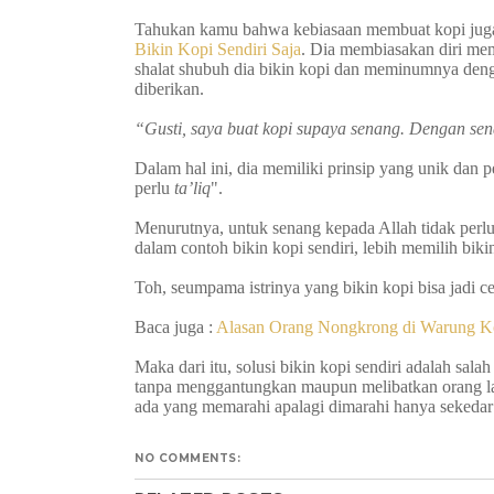
Tahukan kamu bahwa kebiasaan membuat kopi juga
Bikin Kopi Sendiri Saja
. Dia membiasakan diri memb
shalat shubuh dia bikin kopi dan meminumnya deng
diberikan.
“Gusti, saya buat kopi supaya senang. Dengan se
Dalam hal ini, dia memiliki prinsip yang unik dan pe
perlu
ta’liq
".
Menurutnya, untuk senang kepada Allah tidak perl
dalam contoh bikin kopi sendiri, lebih memilih bikin
Toh, seumpama istrinya yang bikin kopi bisa jadi ce
Baca juga :
Alasan Orang Nongkrong di Warung K
Maka dari itu, solusi bikin kopi sendiri adalah sal
tanpa menggantungkan maupun melibatkan orang l
ada yang memarahi apalagi dimarahi hanya sekedar
NO COMMENTS: