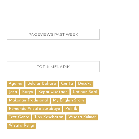
PAGEVIEWS PAST WEEK
TOPIK MENARIK
Agama
Belajar Bahasa
Cerita
Desaku
Jasa
Karya
Kepariwisataan
Latihan Soal
Makanan Tradisional
My English Story
Pemandu Wisata Surabaya
Politik
Text Genre
Tips Kesehatan
Wisata Kuliner
Wisata Religi