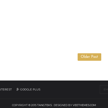
Older Post
NTEREST
GOOGLE PLUS
COPYRIGHT © 2015
TANGTEKS
. DESIGNED BY
VEETHEMES.COM