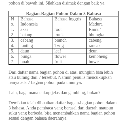
pohon di bawah ini. Silahkan disimak dengan baik ya.
Bagian-Bagian Pohon Dalam 3 Bahasa
N
Bahasa
Bahasa Inggris
Bahasa
o.
Indonesia
Madura
1.
akar
root
Ramu’
2.
batang
trunk
bhungka
3.
cabang
branch
cabeng
4.
ranting
Twig
rancak
5.
daun
leaf
deun
6.
bunga
flower
kembheng
7.
buah
fruit
buwe
Dari daftar nama bagian pohon di atas, mungkin bisa lebih
atau kurang dari 7 tersebut. Namun penulis mencukupkan
hanya ada 7 bagian pohon pada umunya.
Lalu, bagaimana cukup jelas dan gambling, bukan?
Demikian telah dibuatkan daftar bagian-bagian pohon dalam
3 bahasa. Anda pembaca yang berasal dari daerah maupun
suku yang berbeda, bisa menambahkan nama bagian pohon
sesuai dengan bahasa daerahnya.