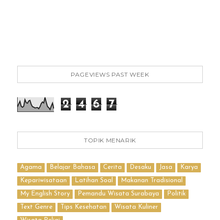
PAGEVIEWS PAST WEEK
2
4
6
7
TOPIK MENARIK
Agama
Belajar Bahasa
Cerita
Desaku
Jasa
Karya
Kepariwisataan
Latihan Soal
Makanan Tradisional
My English Story
Pemandu Wisata Surabaya
Politik
Text Genre
Tips Kesehatan
Wisata Kuliner